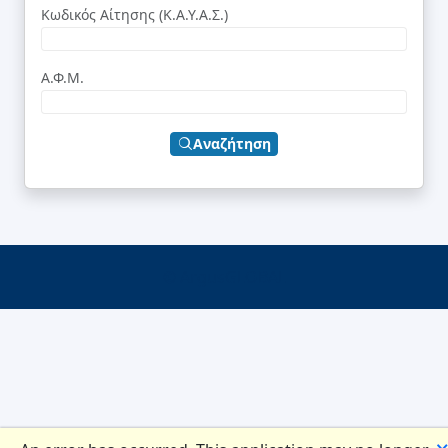
Κωδικός Αίτησης (Κ.Α.Υ.Α.Σ.)
Α.Φ.Μ.
Αναζήτηση
© ArgusGLOBAL